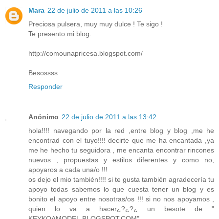
Mara
22 de julio de 2011 a las 10:26
Preciosa pulsera, muy muy dulce ! Te sigo !
Te presento mi blog:
http://comounapricesa.blogspot.com/
Besossss
Responder
Anónimo
22 de julio de 2011 a las 13:42
hola!!!! navegando por la red ,entre blog y blog ,me he
encontrad con el tuyo!!!! decirte que me ha encantada ,ya
me he hecho tu seguidora , me encanta encontrar rincones
nuevos , propuestas y estilos diferentes y como no,
apoyaros a cada una/o !!!
os dejo el mio también!!!! si te gusta también agradecería tu
apoyo todas sabemos lo que cuesta tener un blog y es
bonito el apoyo entre nosotras/os !!! si no nos apoyamos ,
quien lo va a hacer¿?¿?¿ un besote de "
KEYKOAMODEL.BLOGSPOT.COM"