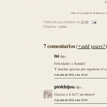
U
Nota: Si a lo largo de 48 horas no se 
Publicado por
pinkbijou
en
10:09
Etiquetas:
varios
7 comentarios
(
+add yours?
Isi
dijo...
Felicidades a Xandra!
Y muchas gracias por organizar el so
4 de julio de 2011 a las 10:19
pinkbijou
dijo...
Gracias a ti Isi!!! un abrazo!
4 de julio de 2011 a las 10:20