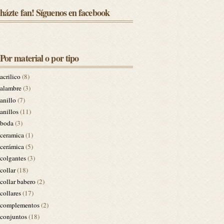
házte fan! Síguenos en facebook
Por material o por tipo
acrilico
(8)
alambre
(3)
anillo
(7)
anillos
(11)
boda
(3)
ceramica
(1)
cerámica
(5)
colgantes
(3)
collar
(18)
collar babero
(2)
collares
(17)
complementos
(2)
conjuntos
(18)