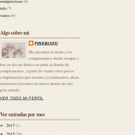
semipreciosas
(6)
tela
(7)
varios
(6)
Algo sobre mi
PINKBIJOU
Me encantan la moda y los
complementos desde siempre y
hoy en día me dedico en parte al diseño de
complementos , a parte de vender otros pocos
complementos que traemos ya terminados, ahora
intentamos hacernos un hueco dentro de este
gran mundo
VER TODO MI PERFIL
Ver entradas por mes
2017
(1)
►
2015
(34)
►