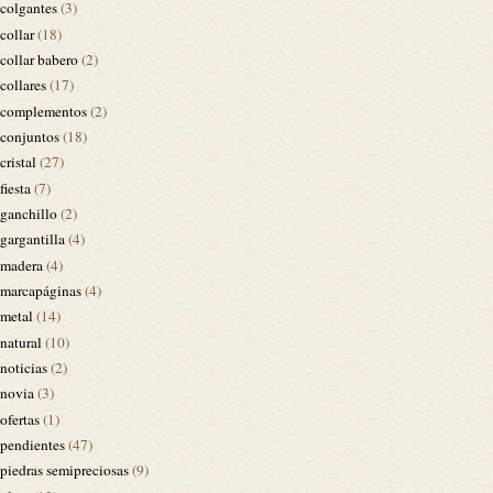
colgantes
(3)
collar
(18)
collar babero
(2)
collares
(17)
complementos
(2)
conjuntos
(18)
cristal
(27)
fiesta
(7)
ganchillo
(2)
gargantilla
(4)
madera
(4)
marcapáginas
(4)
metal
(14)
natural
(10)
noticias
(2)
novia
(3)
ofertas
(1)
pendientes
(47)
piedras semipreciosas
(9)