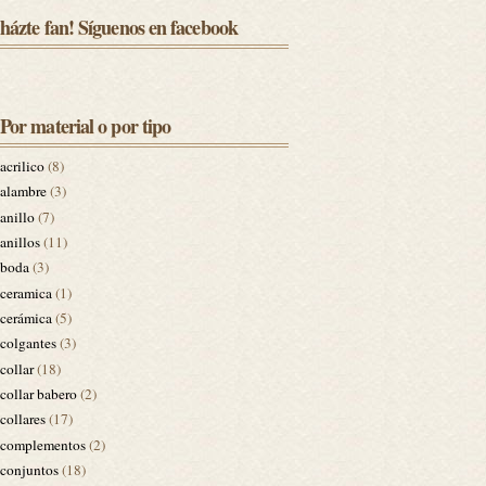
házte fan! Síguenos en facebook
Por material o por tipo
acrilico
(8)
alambre
(3)
anillo
(7)
anillos
(11)
boda
(3)
ceramica
(1)
cerámica
(5)
colgantes
(3)
collar
(18)
collar babero
(2)
collares
(17)
complementos
(2)
conjuntos
(18)