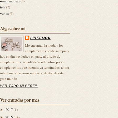
semipreciosas
(6)
tela
(7)
varios
(6)
Algo sobre mi
PINKBIJOU
Me encantan la moda y los
complementos desde siempre y
hoy en día me dedico en parte al diseño de
complementos , a parte de vender otros pocos
complementos que traemos ya terminados, ahora
intentamos hacernos un hueco dentro de este
gran mundo
VER TODO MI PERFIL
Ver entradas por mes
2017
(1)
►
2015
(34)
►