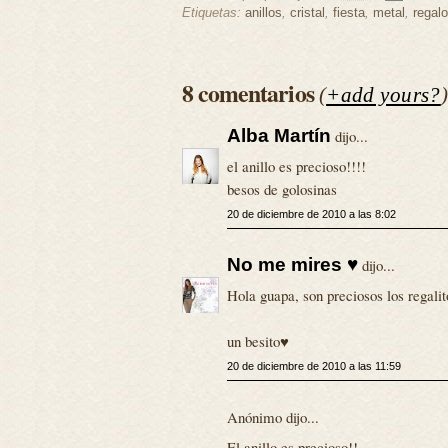
Etiquetas:
anillos
,
cristal
,
fiesta
,
metal
,
regal
8 comentarios
(
+add yours?
Alba Martín
dijo...
el anillo es precioso!!!!
besos de golosinas
20 de diciembre de 2010 a las 8:02
No me mires ♥
dijo...
Hola guapa, son preciosos los regali
un besito♥
20 de diciembre de 2010 a las 11:59
Anónimo dijo...
El anillo es precioso!!