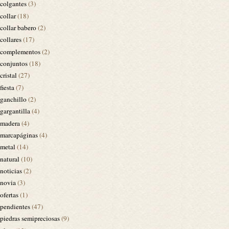
colgantes
(3)
collar
(18)
collar babero
(2)
collares
(17)
complementos
(2)
conjuntos
(18)
cristal
(27)
fiesta
(7)
ganchillo
(2)
gargantilla
(4)
madera
(4)
marcapáginas
(4)
metal
(14)
natural
(10)
noticias
(2)
novia
(3)
ofertas
(1)
pendientes
(47)
piedras semipreciosas
(9)